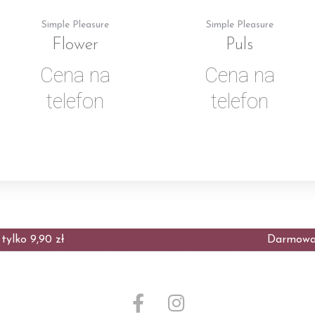
Simple Pleasure
Simple Pleasure
Flower
Puls
Cena na
Cena na
telefon
telefon
ylko 9,90 zł
Darmowa 
F
I