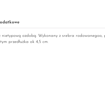
dodatkowe
k z nietypową ozdobą. Wykonany z srebra rodowanegoo, 
 tym przedłużka ok 4,5 cm.