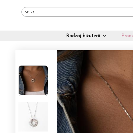
Przejdź
do
treści
Rodzaj biżuterii
Produ