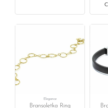
C
Elegance
Bransoletka Ring
Br