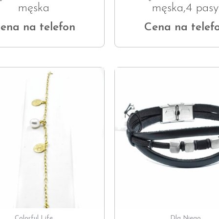
męska
męska,4 pasy
ena na telefon
Cena na telef
Colorful Life
Dla Niego