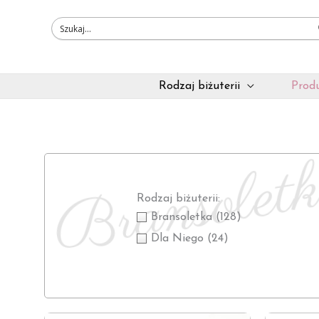
Przejdź
do
treści
Rodzaj biżuterii
Produ
Bransolet
Rodzaj biżuterii:
Bransoletka
(128)
Dla Niego
(24)