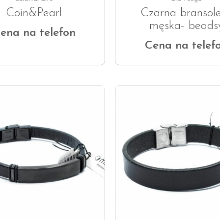
Coin&Pearl
Czarna bransol
męska- beads
ena na telefon
Cena na telef