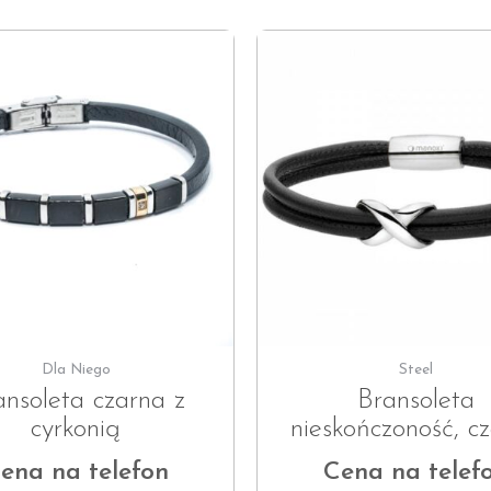
Dla Niego
Steel
ansoleta czarna z
Bransoleta
cyrkonią
nieskończoność, c
ena na telefon
Cena na telef