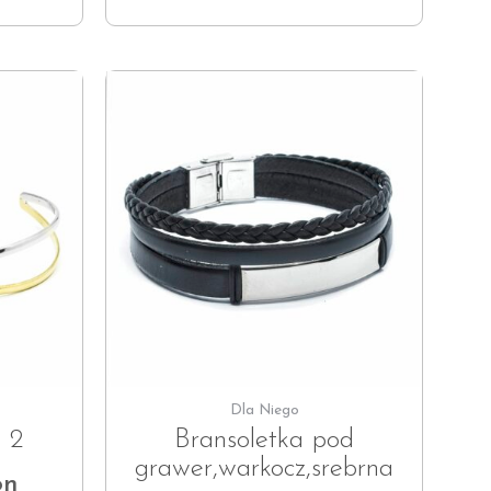
Dla Niego
 2
Bransoletka pod
grawer,warkocz,srebrna
on