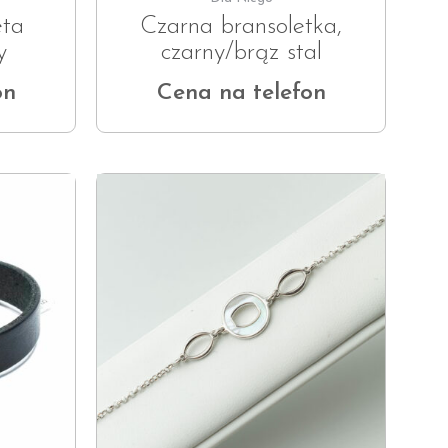
eta
Czarna bransoletka,
y
czarny/brąz stal
on
Cena na telefon