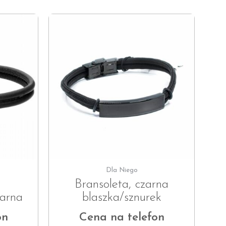
Dla Niego
Bransoleta, czarna
zarna
blaszka/sznurek
on
Cena na telefon