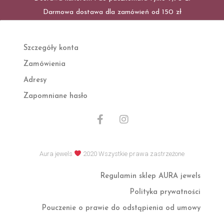
Darmowa dostawa dla zamówień od 150 zł
Szczegóły konta
Zamówienia
Adresy
Zapomniane hasło
F
I
a
n
c
s
e
t
Aura jewels
2020 Wszystkie prawa zastrzeżone
b
a
o
g
Regulamin sklep AURA jewels
o
r
k
a
Polityka prywatności
-
m
f
Pouczenie o prawie do odstąpienia od umowy