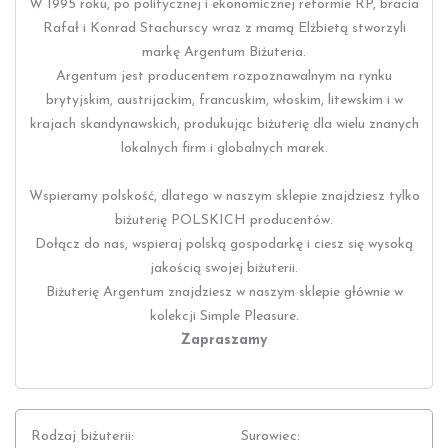
W 1995 roku, po politycznej i ekonomicznej reformie RP, bracia
Rafał i Konrad Stachurscy wraz z mamą Elżbietą stworzyli
markę Argentum Biżuteria.
Argentum jest producentem rozpoznawalnym na rynku
brytyjskim, austrijackim, francuskim, włoskim, litewskim i w
krajach skandynawskich, produkując biżuterię dla wielu znanych
lokalnych firm i globalnych marek.
Wspieramy polskość, dlatego w naszym sklepie znajdziesz tylko
biżuterię POLSKICH producentów.
Dołącz do nas, wspieraj polską gospodarkę i ciesz się wysoką
jakością swojej biżuterii.
Biżuterię Argentum znajdziesz w naszym sklepie głównie w
kolekcji Simple Pleasure.
Zapraszamy
Rodzaj biżuterii:
Surowiec: