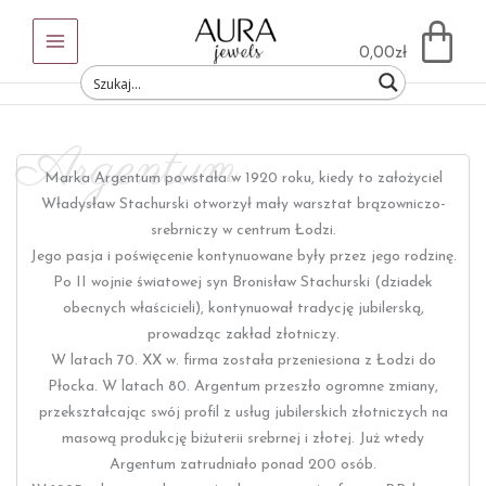
Przejdź
Main
do
0,00
zł
Menu
treści
Argentum
Marka Argentum powstała w 1920 roku, kiedy to założyciel
Władysław Stachurski otworzył mały warsztat brązowniczo-
srebrniczy w centrum Łodzi.
Jego pasja i poświęcenie kontynuowane były przez jego rodzinę.
Po II wojnie światowej syn Bronisław Stachurski (dziadek
obecnych właścicieli), kontynuował tradycję jubilerską,
prowadząc zakład złotniczy.
W latach 70. XX w. firma została przeniesiona z Łodzi do
Płocka. W latach 80. Argentum przeszło ogromne zmiany,
przekształcając swój profil z usług jubilerskich złotniczych na
masową produkcję biżuterii srebrnej i złotej. Już wtedy
Argentum zatrudniało ponad 200 osób.