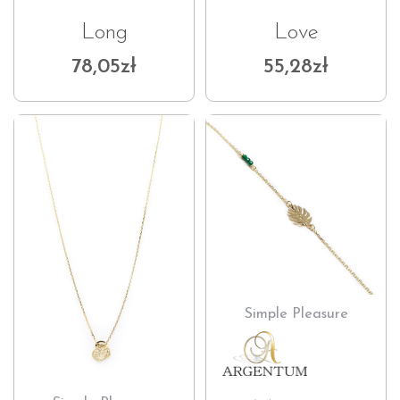
Long
Love
78,05
zł
55,28
zł
Simple Pleasure