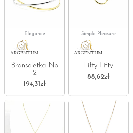
Elegance
Simple Pleasure
Bransoletka No
Fifty Fifty
2
88,62
zł
194,31
zł