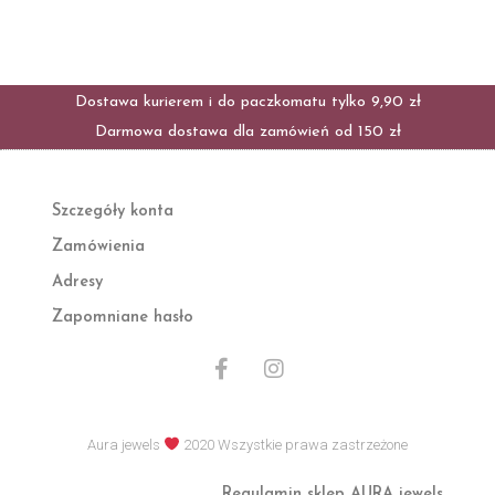
Dostawa kurierem i do paczkomatu tylko 9,90 zł
Darmowa dostawa dla zamówień od 150 zł
Szczegóły konta
Zamówienia
Adresy
Zapomniane hasło
F
I
a
n
c
s
e
t
Aura jewels
2020 Wszystkie prawa zastrzeżone
b
a
o
g
Regulamin sklep AURA jewels