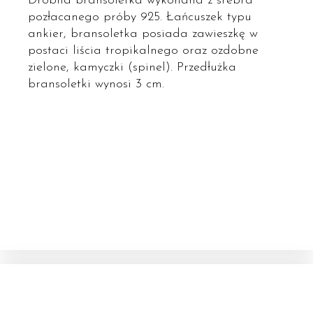
Drobna bransoletka wykonana z srebra
pozłacanego próby 925. Łańcuszek typu
ankier, bransoletka posiada zawieszkę w
postaci liścia tropikalnego oraz ozdobne
zielone, kamyczki (spinel). Przedłużka
bransoletki wynosi 3 cm.