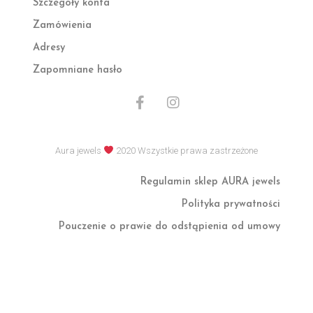
Szczegóły konta
Zamówienia
Adresy
Zapomniane hasło
F
I
a
n
c
s
e
t
Aura jewels
2020 Wszystkie prawa zastrzeżone
b
a
o
g
Regulamin sklep AURA jewels
o
r
k
a
Polityka prywatności
-
m
f
Pouczenie o prawie do odstąpienia od umowy