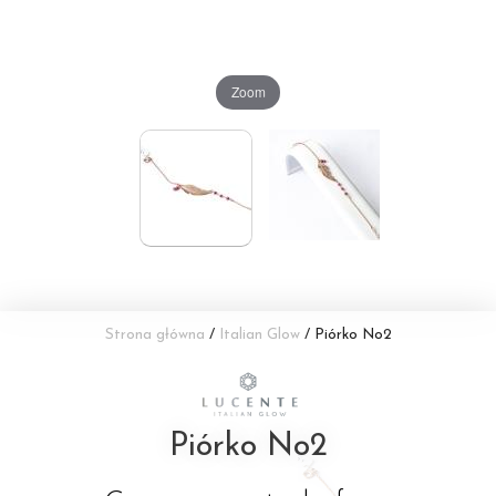
Zoom
Strona główna
/
Italian Glow
/ Piórko No2
Piórko No2