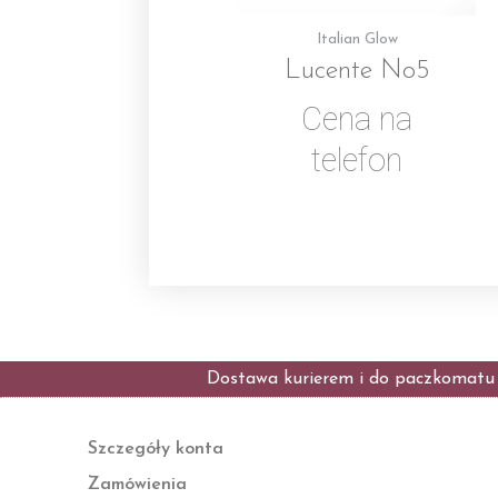
Italian Glow
Lucente No5
Cena na
telefon
Dostawa kurierem i do paczkomatu t
Szczegóły konta
Zamówienia