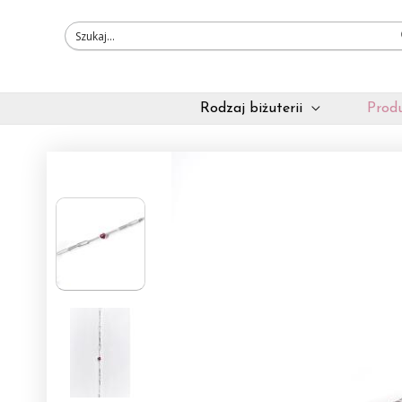
Przejdź
do
treści
Rodzaj biżuterii
Produ