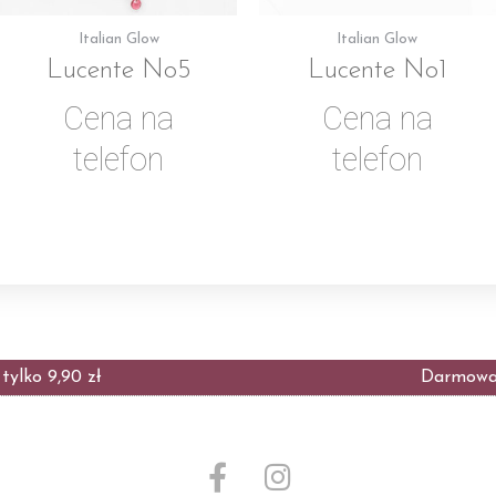
Italian Glow
Italian Glow
Lucente No5
Lucente No1
Cena na
Cena na
telefon
telefon
ylko 9,90 zł
Darmowa 
F
I