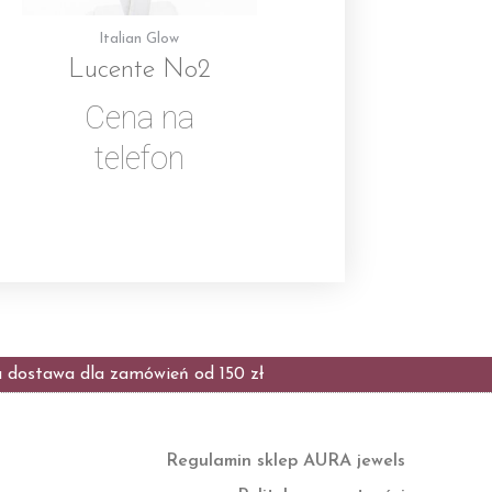
Italian Glow
Lucente No2
Cena na
telefon
dostawa dla zamówień od 150 zł
Regulamin sklep AURA jewels