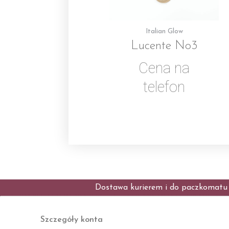
Italian Glow
Lucente No3
Cena na
telefon
Dostawa kurierem i do paczkomatu t
Szczegóły konta