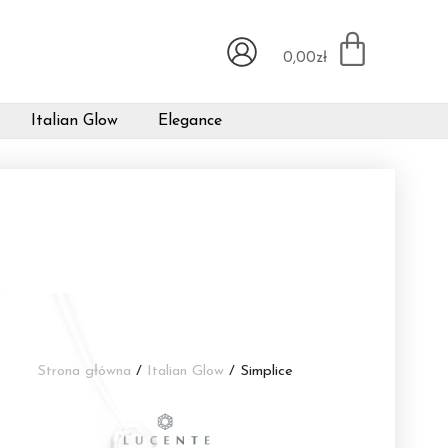
0,00
zł
Italian Glow
Elegance
Strona główna
/
Italian Glow
/ Simplice