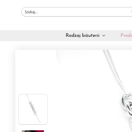
Przejdź
do
treści
Rodzaj biżuterii
Produ