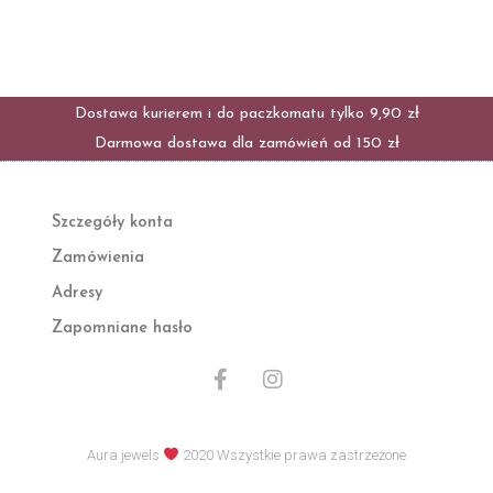
Dostawa kurierem i do paczkomatu tylko 9,90 zł
Darmowa dostawa dla zamówień od 150 zł
Szczegóły konta
Zamówienia
Adresy
Zapomniane hasło
F
I
a
n
c
s
e
t
Aura jewels
2020 Wszystkie prawa zastrzeżone
b
a
o
g