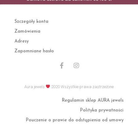
Szczegóły konta
Zamówienia
Adresy
Zapomniane hasło
F
I
a
n
c
s
e
t
Aura jewels
2020 Wszystkie prawa zastrzeżone
b
a
o
g
Regulamin sklep AURA jewels
o
r
k
a
Polityka prywatności
-
m
f
Pouczenie o prawie do odstąpienia od umowy