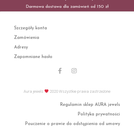
Darmowa dostawa dla zamówień od 150 zł
Szczegóły konta
Zamówienia
Adresy
Zapomniane hasło
F
I
a
n
c
s
e
t
Aura jewels
2020 Wszystkie prawa zastrzeżone
b
a
o
g
Regulamin sklep AURA jewels
o
r
k
a
Polityka prywatności
-
m
f
Pouczenie o prawie do odstąpienia od umowy