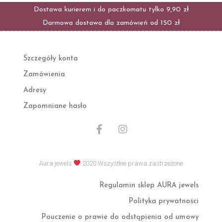
Dostawa kurierem i do paczkomatu tylko 9,90 zł
Darmowa dostawa dla zamówień od 150 zł
Szczegóły konta
Zamówienia
Adresy
Zapomniane hasło
F
I
a
n
c
s
e
t
Aura jewels
2020 Wszystkie prawa zastrzeżone
b
a
o
g
Regulamin sklep AURA jewels
o
r
k
a
Polityka prywatności
-
m
f
Pouczenie o prawie do odstąpienia od umowy