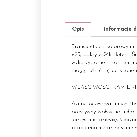
Opis
Informacje 
Bransoletka z kolorowymi 
925, pokryte 24k złotem. Ś
wykorzystaniem kamieni na
mogę różnić się od siebie 
WŁAŚCIWOŚCI KAMIENI
Azuryt oczyszcza umysł, s
pozytywny wpływ na układ
korzystnie tarczycę, śledz
problemach z artretyzmem.