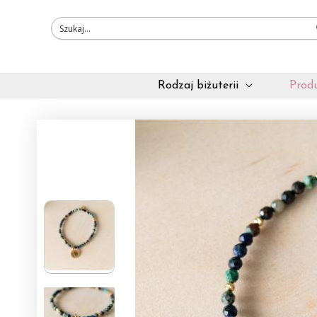
Przejdź
do
treści
Rodzaj biżuterii
Produ