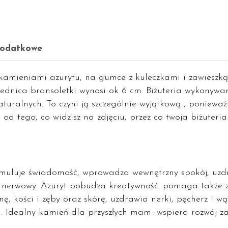
dodatkowe
kamieniami azurytu, na gumce z kuleczkami i zawieszką-
rednica bransoletki wynosi ok 6 cm. Biżuteria wykonywana
turalnych. To czyni ją szczególnie wyjątkową , ponieważ
i od tego, co widzisz na zdjęciu, przez co twoja biżuteri
tymuluje świadomość, wprowadza wewnętrzny spokój, uzd
 nerwowy. Azuryt pobudza kreatywność. pomaga także 
ionę, kości i zęby oraz skórę, uzdrawia nerki, pęcherz i
 Idealny kamień dla przyszłych mam- wspiera rozwój z