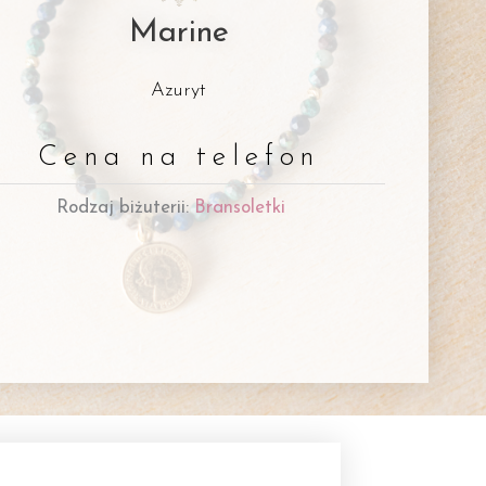
Marine
Azuryt
Cena na telefon
Rodzaj biżuterii:
Bransoletki