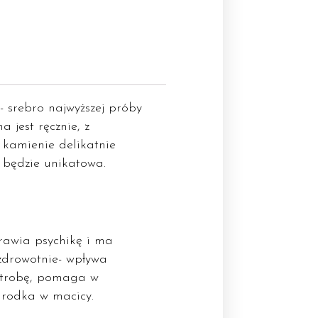
 srebro najwyższej próby
 jest ręcznie, z
 kamienie delikatnie
a będzie unikatowa.
rawia psychikę i ma
zdrowotnie- wpływa
 wątrobę, pomaga w
arodka w macicy.