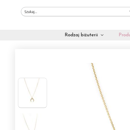
Przejdź
do
treści
Rodzaj biżuterii
Produ